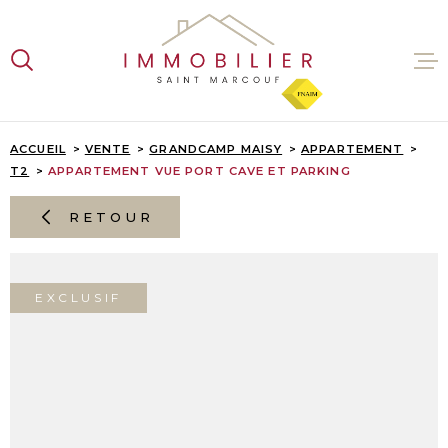
Aller
Aller
Aller
Aller
à
à
au
au
:
la
menu
contenu
recherche
principal
VENTES
ACCUEIL
VENTE
GRANDCAMP MAISY
APPARTEMENT
T2
APPARTEMENT VUE PORT CAVE ET PARKING
LOCATI
RETOUR
ESTIMA
EXCLUSIF
L'AGENC
CONTAC