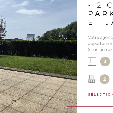
- 2 
sulter.
PAR
ET 
Votre agenc
appartement
Situé au re
IEN
ascenseur à 
3
rangements,
équipée offr
l'Ouest / S
2
terrasse, un
place de par
à usage excl
SÉLECTIO
supplément. 
bien est exp