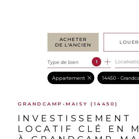
ACHETER
LOUER
DE L'ANCIEN
Localisati
1
Type de bien
DE L'ANCIEN
À L'ANN
5
ANNONCE(S) TROUVÉE(S) SELON VOS CRITÈ
DE L'IMMO PRO
Appartement
14450 - Grand
GRANDCAMP-MAISY (14450)
INVESTISSEMENT
LOCATIF CLÉ EN 