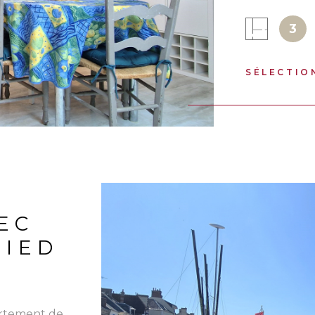
commerces. S
3
compose d’u
d’un salon-s
chambres, ai
SÉLECTIO
résidence of
calme. Elle 
parfaitement
terrain de p
barbecue. U
sein de la c
et sécurisé.
un investiss
EC
PIED
artement de