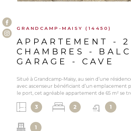
GRANDCAMP-MAISY (14450)
APPARTEMENT - 2
CHAMBRES - BALC
GARAGE - CAVE
Situé à Grandcamp-Maisy, au sein d’une résidenc
avec ascenseur bénéficiant d’un emplacement pr
le port, cet agréable appartement de 65 m² se t
deuxième étage. Il comprend une entrée avec d
3
2
1
rangements, un séjour donnant accès à un balc
plein sud avec aperçu mer, une cuisine aménagé
équipée avec également l'accès au balcon, deu
1
une salle d’eau ainsi que des WC indépendants.