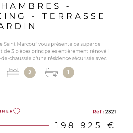
CHAMBRES -
KING - TERRASSE
JARDIN
e Saint Marcouf vous présente ce superbe
 de 3 pièces principales entièrement rénové !
z-de-chaussée d'une résidence sécurisée avec
200m du port, il se compose : D'une entrée avec
2
1
 séjour avec cusine ouverte aménagée et
ant l'accès à une terrasse de 42m² exposée à
ud-Ouest, deux chambres dont une avec accès
e salle d'eau et un WC séparé. Une cave et une
king extérieur complètent le bien. Grand jardin
usif ! Possibilité d'acquérir un garage en
Réf :
2321
NNER
Les informations sur les risques auxquels ce
osé sont disponibles sur le site Géorisques
198 925 €