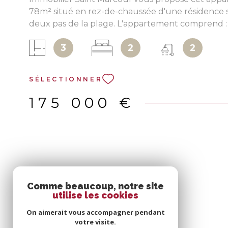
78m² situé en rez-de-chaussée d'une résidence 
deux pas de la plage. L'appartement comprend :
un salon/séjour de 36m², une cuisine aménagée 
3
2
2
2 chambres lumineuses, 1 salle d'eau avec WC, u
salle d'eau avec un branchement machine à lave
indépendant. 2 caves viennent compléter ce bie
SÉLECTIONNER
175 000 €
Comme beaucoup, notre site
utilise les cookies
On aimerait vous accompagner pendant
votre visite.