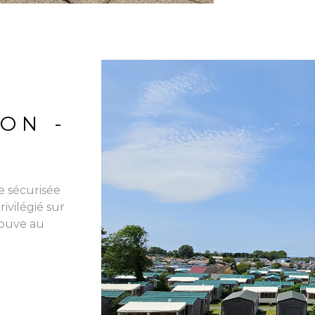
ON -
e sécurisée
ivilégié sur
rouve au
VO
e spacieux
on exposé
e et
x chambres,
 Un garage