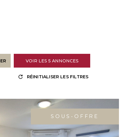
RER
VOIR LES
5
ANNONCES
Trier par
Les plus récentes
RÉINITIALISER LES FILTRES
SOUS-OFFRE