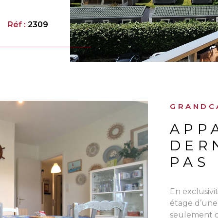
r ce bien.
t
Réf :
2309
hé et de la
GRANDCA
APP
DER
PAS 
En exclusivi
étage d’une
IEN
seulement q