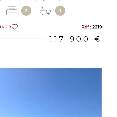
urface d'environ 55 m² au sol. Ce bien se
2
1
n sas d’entrée, d’une entrée avec rangements,
éjour lumineux avec coin cuisine, de deux
nsi que d’une salle de bains avec WC. La
Réf :
2219
NNER
fre un cadre de vie particulièrement agréable et
est nichée dans un grand parc arboré
117 900 €
 entretenu, équipé d’un terrain de tennis, d’un
étanque, de balançoires et d’un espace
n grand parking est également disponible au
opropriété, permettant un stationnement facile
 Idéal en résidence principale, secondaire ou pour
ement locatif.