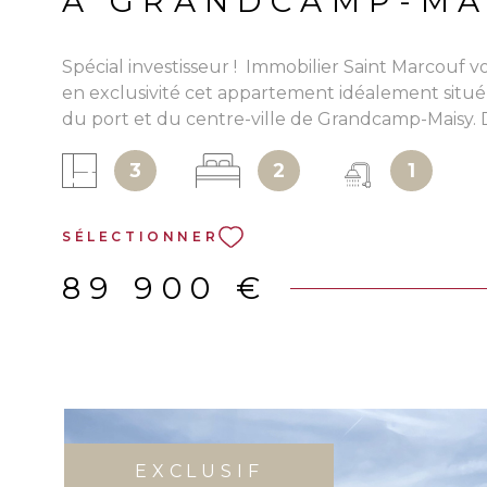
À GRANDCAMP-MA
Spécial investisseur ! Immobilier Saint Marcouf 
en exclusivité cet appartement idéalement situé
du port et du centre-ville de Grandcamp-Maisy.
superficie d'environ 58 m², ce bien se trouve au 
3
2
1
chaussée d'une résidence sécurisée offrant de be
prestations : piscine, sauna, hammam et jardin ar
L'appartement se compose d'une agréable pièce 
SÉLECTIONNER
cuisine aménagée et équipée, de deux chambres
d'une salle d'eau avec WC. Une place de statio
89 900 €
privative complète l'ensemble. Ce bien est vend
bail commercial en cours jusqu'en 2032, garanti
visibilité locative à long terme. Le propriétaire bé
également d'un droit d'occupation de 15 jours pa
période estivale. Atout supplémentaire : la quasi-
charges de copropriété est prise en charge par l
optimisant ainsi la rentabilité de l'investissement
EXCLUSIF
information complémentaire sur les conditions du