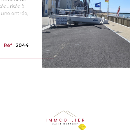
sécurisée à
VO
 une entrée,
et équipée,
ne autre
r, et un WC
n.
Réf :
2044