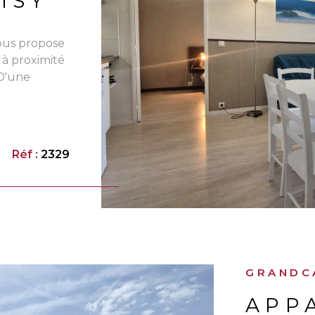
ISY
vous propose
 à proximité
VO
 D'une
rez-de-
lles
boré.
de vie avec
Réf :
2329
 ainsi que
nnement
u avec un
ssant une
néficie
r an, hors
totalité des
GRANDCA
e preneur,
. Pour toute
APP
 bail et le