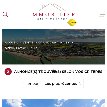
Aller
Aller
Aller
Aller
à
à
au
au
:
la
menu
contenu
recherche
principal
VENTES
ACCUEIL
VENTE
GRANDCAMP MAISY
LOCATI
APPARTEMENT
T4
ESTIMA
2
ANNONCE(S) TROUVÉE(S) SELON VOS CRITÈRES
L'AGENC
Trier par
Les plus récentes
CONTAC