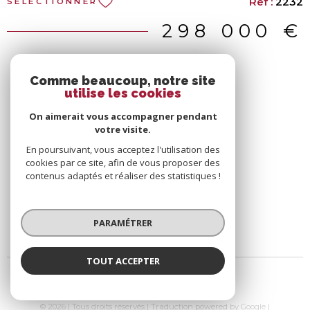
Réf :
2232
SÉLECTIONNER
Une place de parking privée vient compléter ce bien.
Le tout est situé dans une résidence sécurisée avec
298 000 €
accès direct à la plage, portail électrique et jardin.
Comme beaucoup, notre site
utilise les cookies
On aimerait vous accompagner pendant
votre visite.
En poursuivant, vous acceptez l'utilisation des
cookies par ce site, afin de vous proposer des
contenus adaptés et réaliser des statistiques !
PARAMÉTRER
TOUT ACCEPTER
© 2026 | Tous droits réservés | Traduction powered by Google |