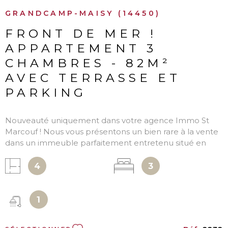
GRANDCAMP-MAISY (14450)
FRONT DE MER !
APPARTEMENT 3
CHAMBRES - 82M²
AVEC TERRASSE ET
PARKING
Nouveauté uniquement dans votre agence Immo St
Marcouf ! Nous vous présentons un bien rare à la vente
dans un immeuble parfaitement entretenu situé en
première ligne face à la mer. Cet appartement de 3
pièces principales vendu entièrement meublé
4
3
présente de beaux volumes. Situé au rez-de-chaussée
de la résidence, il se compose d'une entrée desservant
un séjour-salle à manger avec cheminée et accès
1
terrasse surplombant la mer, cuisine aménagée et
équipée, 3 chambres, salle d'eau et WC indépendant.