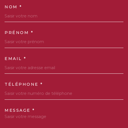
NOM *
TRAD_MELTEM_VOSCOORDO
PRÉNOM *
EMAIL *
TÉLÉPHONE *
MESSAGE *
TRAD_MELTEM_VOREDEMAN