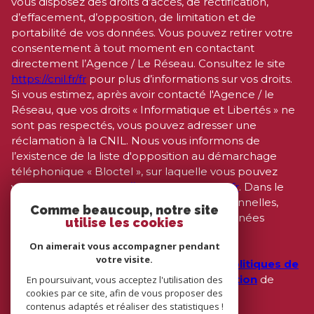
vous disposez des droits d’accès, de rectification,
d’effacement, d’opposition, de limitation et de
portabilité de vos données. Vous pouvez retirer votre
consentement à tout moment en contactant
directement l’Agence / Le Réseau. Consultez le site
https://cnil.fr/fr
pour plus d’informations sur vos droits.
Si vous estimez, après avoir contacté l'Agence / le
Réseau, que vos droits « Informatique et Libertés » ne
sont pas respectés, vous pouvez adresser une
réclamation à la CNIL. Nous vous informons de
l’existence de la liste d'opposition au démarchage
téléphonique « Bloctel », sur laquelle vous pouvez
vous inscrire ici :
https://www.bloctel.gouv.fr
. Dans le
cadre de la protection des Données personnelles,
Comme beaucoup, notre site
nous vous invitons à ne pas inscrire de Données
utilise les cookies
sensibles dans le champ de saisie libre.
On aimerait vous accompagner pendant
votre visite.
Ce site est protégé par reCAPTCHA, les
Politiques de
Confidentialité
et es
Conditions d'utilisation
de
En poursuivant, vous acceptez l'utilisation des
cookies par ce site, afin de vous proposer des
Google s'appliquent.
contenus adaptés et réaliser des statistiques !