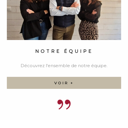
CONTACTER
L'AGENCE
Remplissez ce formulaire, nous ferons de notre
mieux pour vous répondre dans les meilleurs
délais.
02 31 51 04 03
contact@immo-saintmarcouf.fr
91 Rue Aristide Briand