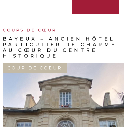
COUPS DE CŒUR
COUP DE CŒUR : MAISON
LUMINEUSE AVEC VUE ME
ET TERRASSE DE 40 M²
SOUS-COMPROMIS
EXCLUSIF
COUP DE COEUR
GRANDCAMP-MAISY (14450)