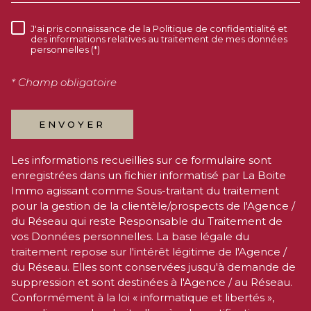
du Réseau. Elles sont conservées jusqu'à demande de
suppression et sont destinées à l'Agence / au Réseau.
Conformément à la loi « informatique et libertés »,
vous disposez des droits d’accès, de rectification,
d’effacement, d’opposition, de limitation et de
portabilité de vos données. Vous pouvez retirer votre
consentement à tout moment en contactant
directement l’Agence / Le Réseau. Consultez le site
https://cnil.fr/fr
pour plus d’informations sur vos droits.
Si vous estimez, après avoir contacté l'Agence / le
Réseau, que vos droits « Informatique et Libertés » ne
sont pas respectés, vous pouvez adresser une
réclamation à la CNIL. Nous vous informons de
l’existence de la liste d'opposition au démarchage
téléphonique « Bloctel », sur laquelle vous pouvez
vous inscrire ici :
https://www.bloctel.gouv.fr
. Dans le
cadre de la protection des Données personnelles,
nous vous invitons à ne pas inscrire de Données
sensibles dans le champ de saisie libre.