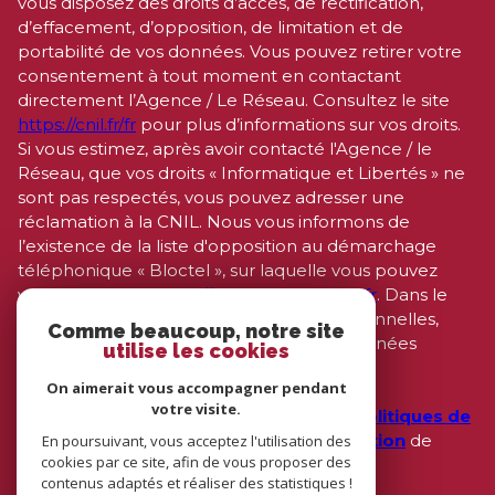
Ce site est protégé par reCAPTCHA, les
Politiques de
Confidentialité
et es
Conditions d'utilisation
de
Google s'appliquent.
Comme beaucoup, notre site
utilise les cookies
On aimerait vous accompagner pendant
votre visite.
En poursuivant, vous acceptez l'utilisation des
© 2026 | Tous droits réservés | Traduction powered by Google |
cookies par ce site, afin de vous proposer des
Nos Honoraires
Plan Du Site
Mentions Légales
Admin
Nos Liens
contenus adaptés et réaliser des statistiques !
Politique RGPD
Cookies