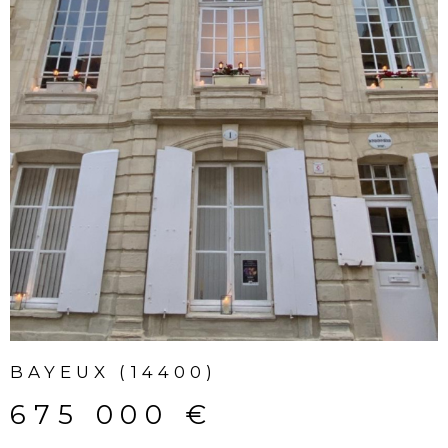
422 000 €
Rare à la vente ! Située sur la commune de Grandcam
Maisy, à proximité immédiate des commerces,
découvrez cette maison aux volumes généreux et à la
vue exceptionnelle sur la mer et les marais.Au...
VOIR LE BIEN
SERVICES
DÉCOUVRIR TOUS NOS
SERVICES