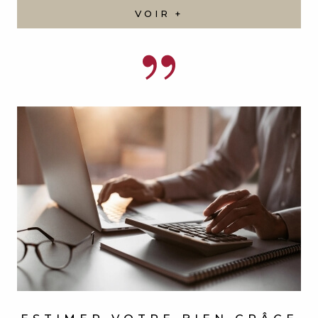
ESTIMER VOTRE BIEN
GRÂCE
À NOS SERVICES
Vous souhaitez connaître la valeur réelle de votre
bien immobilier ? Notre agence met à votre
disposition son expertise et ses outils performants
pour vous offrir une estimation précise et fiable.
VOIR +