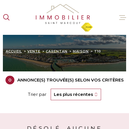
Aller
Aller
Aller
Aller
à
à
au
au
:
la
menu
contenu
recherche
principal
VENTES
ACCUEIL
VENTE
CARENTAN
MAISON
T10
LOCATI
ESTIMA
0
ANNONCE(S) TROUVÉE(S) SELON VOS CRITÈRES
L'AGENC
Trier par
Les plus récentes
CONTAC
DÉSOLÉ, AUCUNE