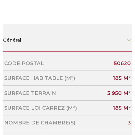
Général
Caractérisque
Valeurs
CODE POSTAL
50620
SURFACE HABITABLE (M²)
185 M²
SURFACE TERRAIN
3 950 M²
SURFACE LOI CARREZ (M²)
185 M²
NOMBRE DE CHAMBRE(S)
3