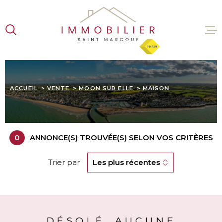
Aller
Aller
Aller
Aller
à
à
au
au
:
la
menu
contenu
recherche
principal
VENTES
ACCUEIL
VENTE
MOON SUR ELLE
MAISON
LOCATI
ESTIMA
0
ANNONCE(S) TROUVÉE(S) SELON VOS CRITÈRES
L'AGENC
Trier par
Les plus récentes
CONTAC
DÉSOLÉ, AUCUNE