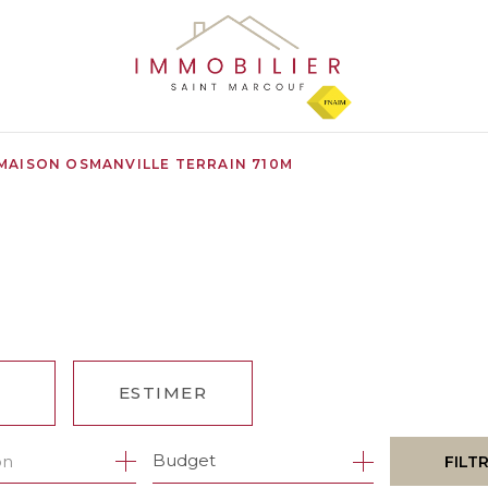
MAISON OSMANVILLE TERRAIN 710M
ESTIMER
1
Budget
on
FILT
ÉE