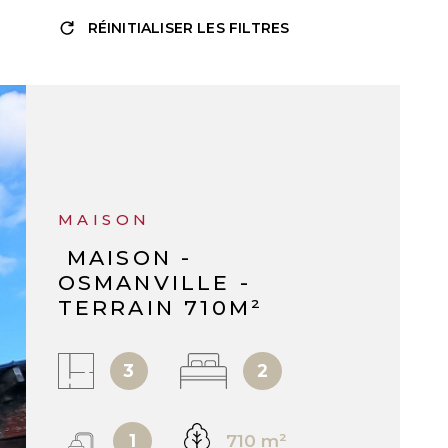
RÉINITIALISER LES FILTRES
RÉF :
1743
MAISON
MAISON -
OSMANVILLE -
TERRAIN 710M²
3
2
1
710 m²