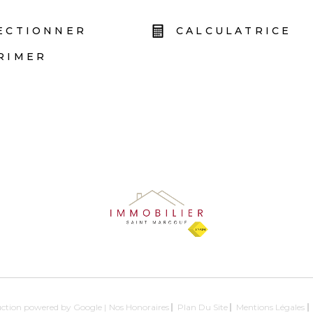
ECTIONNER
CALCULATRICE
RIMER
duction powered by Google |
Nos Honoraires
Plan Du Site
Mentions Légales