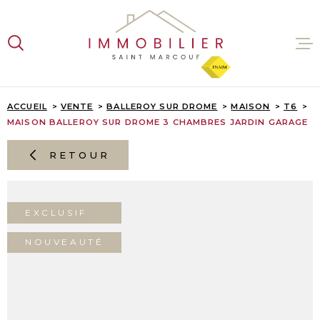
Aller
Aller
Aller
Aller
à
à
au
au
:
la
menu
contenu
recherche
principal
VENTES
ACCUEIL
VENTE
BALLEROY SUR DROME
MAISON
T6
MAISON BALLEROY SUR DROME 3 CHAMBRES JARDIN GARAGE
LOCATI
RETOUR
ESTIMA
EXCLUSIF
L'AGENC
NOUVEAUTÉ
CONTAC