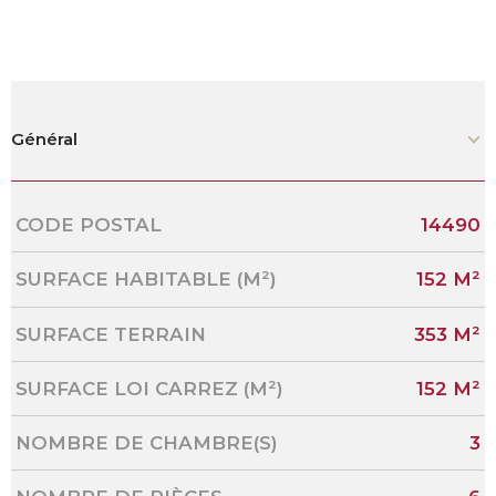
Général
Caractérisque
Valeurs
CODE POSTAL
14490
SURFACE HABITABLE (M²)
152 M²
SURFACE TERRAIN
353 M²
SURFACE LOI CARREZ (M²)
152 M²
NOMBRE DE CHAMBRE(S)
3