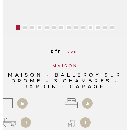
RÉF :
2261
MAISON
MAISON - BALLEROY SUR
DROME - 3 CHAMBRES -
JARDIN - GARAGE
6
3
1
1