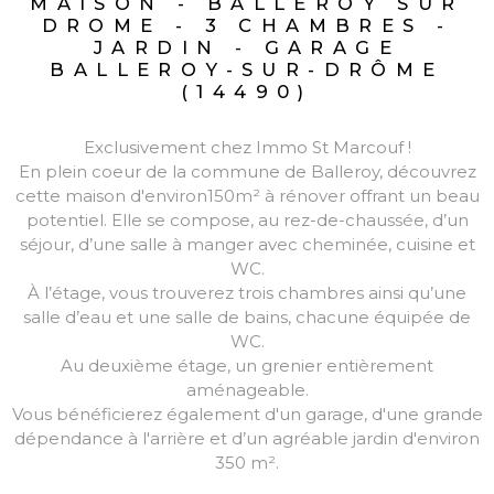
MAISON - BALLEROY SUR
DROME - 3 CHAMBRES -
JARDIN - GARAGE
BALLEROY-SUR-DRÔME
(14490)
Exclusivement chez Immo St Marcouf !
En plein coeur de la commune de Balleroy, découvrez
cette maison d'environ150m² à rénover offrant un beau
potentiel. Elle se compose, au rez-de-chaussée, d’un
séjour, d’une salle à manger avec cheminée, cuisine et
WC.
À l’étage, vous trouverez trois chambres ainsi qu’une
salle d’eau et une salle de bains, chacune équipée de
WC.
Au deuxième étage, un grenier entièrement
aménageable.
Vous bénéficierez également d'un garage, d'une grande
dépendance à l'arrière et d’un agréable jardin d'environ
350 m².