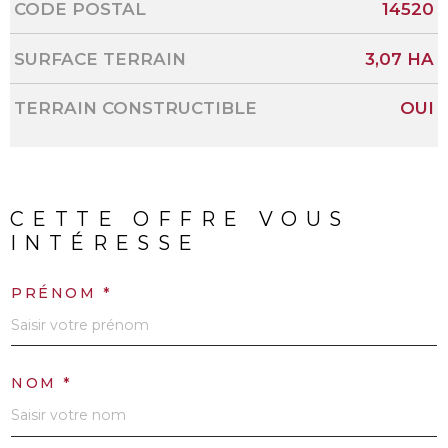
Caractérisque
Valeurs
CODE POSTAL
14520
SURFACE TERRAIN
3,07 HA
TERRAIN CONSTRUCTIBLE
OUI
CETTE OFFRE
VOUS
INTÉRESSE
PRÉNOM *
NOM *