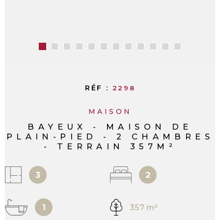
RÉF :
2298
MAISON
BAYEUX - MAISON DE
PLAIN-PIED - 2 CHAMBRES
- TERRAIN 357M²
3
2
1
357 m²