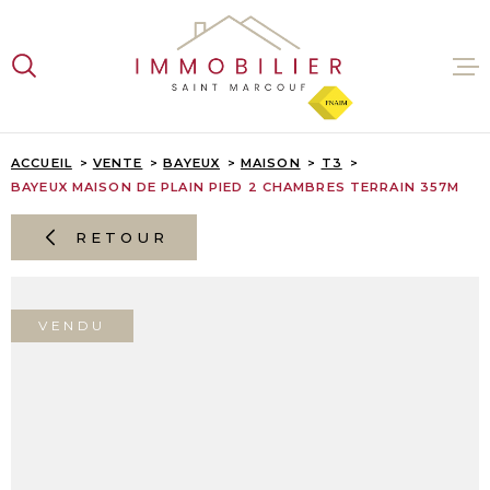
Aller
Aller
Aller
Aller
à
à
au
au
:
la
menu
contenu
recherche
principal
VENTES
ACCUEIL
VENTE
BAYEUX
MAISON
T3
BAYEUX MAISON DE PLAIN PIED 2 CHAMBRES TERRAIN 357M
LOCATI
RETOUR
ESTIMA
VENDU
L'AGENC
CONTAC