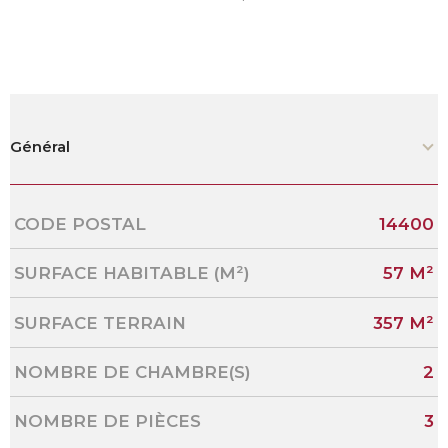
Général
Caractérisque
Valeurs
CODE POSTAL
14400
SURFACE HABITABLE (M²)
57 M²
SURFACE TERRAIN
357 M²
NOMBRE DE CHAMBRE(S)
2
NOMBRE DE PIÈCES
3