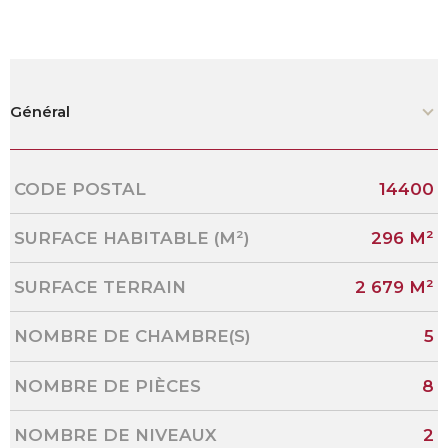
Général
Caractérisque
Valeurs
CODE POSTAL
14400
SURFACE HABITABLE (M²)
296 M²
SURFACE TERRAIN
2 679 M²
NOMBRE DE CHAMBRE(S)
5
NOMBRE DE PIÈCES
8
NOMBRE DE NIVEAUX
2