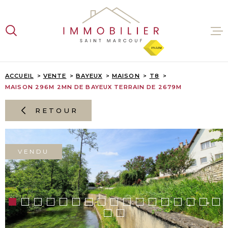
Aller
Aller
Aller
Aller
à
à
au
au
:
la
menu
contenu
recherche
principal
VENTES
ACCUEIL
VENTE
BAYEUX
MAISON
T8
MAISON 296M 2MN DE BAYEUX TERRAIN DE 2679M
LOCATI
RETOUR
ESTIMA
VENDU
L'AGENC
CONTAC