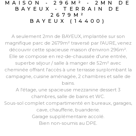
MAISON - 296M² - 2MN DE
BAYEUX - TERRAIN DE
2679M²
BAYEUX (14400)
A seulement 2mn de BAYEUX, implantée sur son
magnifique parc de 2679m² traversé par l'AURE, venez
découvrir cette spacieuse maison d'environ 296m².
Elle se compose en rez-de-chaussée d'une entrée,
superbe séjour / salle à manger de 52m² avec
cheminée offrant l'accès à une terrasse surplombant la
campagne, cuisine aménagée, 2 chambres et salle de
bains.
A l'étage, une spacieuse mezzanine dessert 3
chambres, salle de bains et WC.
Sous-sol complet compartimenté en bureaux, garages,
cave, chaufferie, buanderie.
Garage supplémentaire accolé.
Bien non-soumis au DPE.