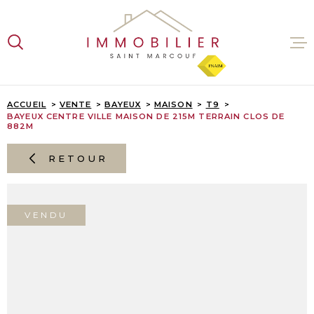
Aller
Aller
Aller
Aller
à
à
au
au
:
la
menu
contenu
recherche
principal
VENTES
ACCUEIL
VENTE
BAYEUX
MAISON
T9
BAYEUX CENTRE VILLE MAISON DE 215M TERRAIN CLOS DE
882M
LOCATI
RETOUR
ESTIMA
VENDU
L'AGENC
CONTAC