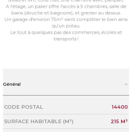
A l'étage, un palier offre l'accès à 5 chambres, salle de
bains (douche et baignoire), et grenier au dessus.
Un garage d'environ 75m² vient compléter le bien ainsi
qu'un préau.
Le tout à quelques pas des commerces, écoles et
transports !
Général
Caractérisque
Valeurs
CODE POSTAL
14400
SURFACE HABITABLE (M²)
215 M²