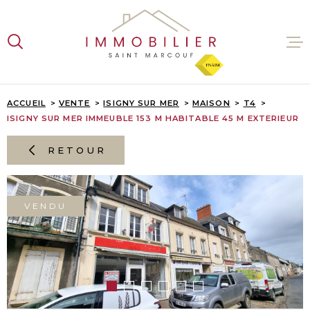
Aller
Aller
Aller
Aller
à
à
au
au
:
la
menu
contenu
recherche
principal
VENTES
ACCUEIL
VENTE
ISIGNY SUR MER
MAISON
T4
ISIGNY SUR MER IMMEUBLE 153 M HABITABLE 45 M EXTERIEUR
LOCATI
RETOUR
ESTIMA
VENDU
L'AGENC
CONTAC