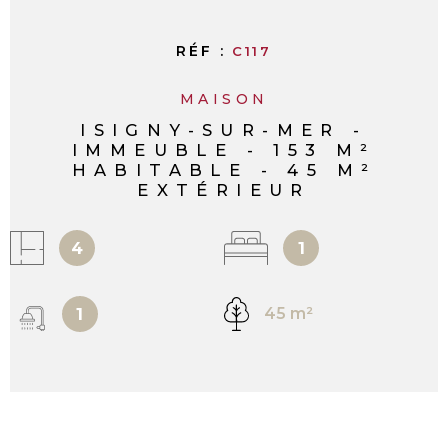
RÉF :
C117
MAISON
ISIGNY-SUR-MER -
IMMEUBLE - 153 M²
HABITABLE - 45 M²
EXTÉRIEUR
4
1
1
45 m²