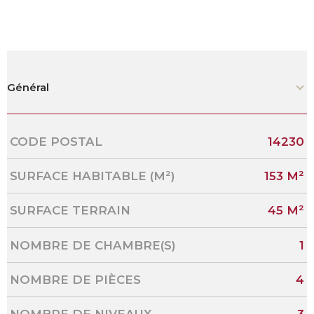
Général
Caractérisque
Valeurs
CODE POSTAL
14230
SURFACE HABITABLE (M²)
153 M²
SURFACE TERRAIN
45 M²
NOMBRE DE CHAMBRE(S)
1
NOMBRE DE PIÈCES
4
NOMBRE DE NIVEAUX
3